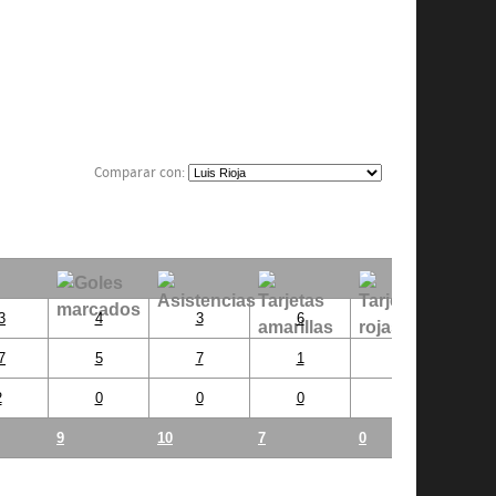
Comparar con:
3
4
3
6
0
7
5
7
1
0
2
0
0
0
0
9
10
7
0