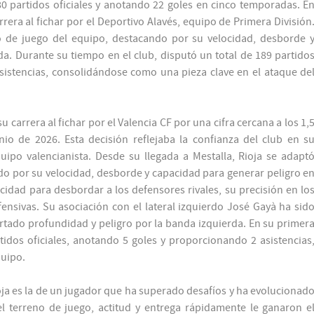
 partidos oficiales y anotando 22 goles en cinco temporadas. E
rrera al fichar por el Deportivo Alavés, equipo de Primera División
lo de juego del equipo, destacando por su velocidad, desborde 
a. Durante su tiempo en el club, disputó un total de 189 partido
sistencias, consolidándose como una pieza clave en el ataque de
 carrera al fichar por el Valencia CF por una cifra cercana a los 1,
io de 2026. Esta decisión reflejaba la confianza del club en s
uipo valencianista. Desde su llegada a Mestalla, Rioja se adapt
do por su velocidad, desborde y capacidad para generar peligro e
cidad para desbordar a los defensores rivales, su precisión en lo
fensivas. Su asociación con el lateral izquierdo José Gayà ha sid
tado profundidad y peligro por la banda izquierda. En su primer
tidos oficiales, anotando 5 goles y proporcionando 2 asistencias
quipo.
Rioja es la de un jugador que ha superado desafíos y ha evolucionad
l terreno de juego, actitud y entrega rápidamente le ganaron e