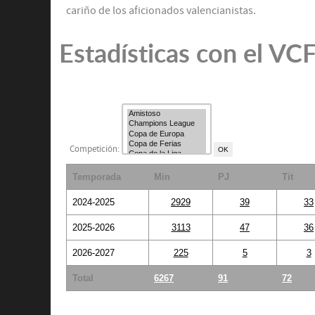
cariño de los aficionados valencianistas.
Estadísticas con el VC
Competición:
Temporada
Min
PJ
Tit
2024-2025
2929
39
33
2025-2026
3113
47
36
2026-2027
225
5
3
Total
6267
91
72