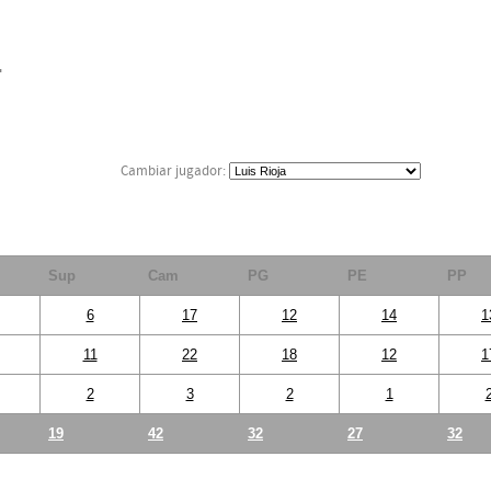
F
Cambiar jugador:
Sup
Cam
PG
PE
PP
6
17
12
14
1
11
22
18
12
1
2
3
2
1
19
42
32
27
32