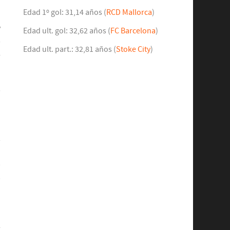
n
Edad 1º gol: 31,14 años (
RCD Mallorca
)
.
y
Edad ult. gol: 32,62 años (
FC Barcelona
)
s
Edad ult. part.: 32,81 años (
Stoke City
)
l
5
u
ó
n
s
o
a
,
o
l