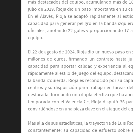
más destacados del equipo, acumulando más de 180
julio de 2019, Rioja dio un paso importante en su ca
En el Alavés, Rioja se adaptó rápidamente al esti
capacidad para generar peligro en la banda izquierd
oficiales, anotando 22 goles y proporcionando 17 a
equipo.
El 22 de agosto de 2024, Rioja dio un nuevo paso en su
millones de euros, firmando un contrato hasta jun
capacidad para aportar calidad y experiencia al eq
rápidamente al estilo de juego del equipo, destacan
la banda izquierda. Rioja es reconocido por su capa
centros y su disposición para trabajar en tareas de
destacada, formando una dupla efectiva que ha apor
temporada con el Valencia CF, Rioja disputó 36 par
convirtiéndose en una pieza clave en el ataque del e
Más allá de sus estadísticas, la trayectoria de Luis 
constantemente; su capacidad de esfuerzo sobre e