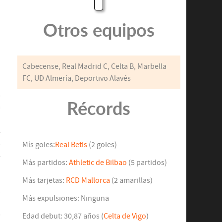
Otros equipos
Cabecense, Real Madrid C, Celta B, Marbella
FC, UD Almería, Deportivo Alavés
a
Récords
a
o
l
,
Mís goles:
Real Betis
(2 goles)
l
Más partidos:
Athletic de Bilbao
(5 partidos)
Más tarjetas:
RCD Mallorca
(2 amarillas)
l
Más expulsiones: Ninguna
n
s
Edad debut: 30,87 años (
Celta de Vigo
)