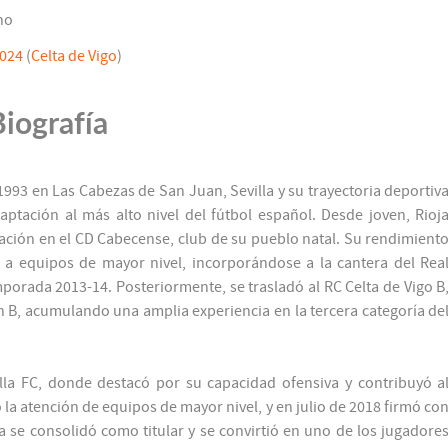
no
2024
(
Celta de Vigo
)
Biografía
1993 en Las Cabezas de San Juan, Sevilla y su trayectoria deportiv
ptación al más alto nivel del fútbol español. Desde joven, Rioj
ación en el CD Cabecense, club de su pueblo natal. Su rendimient
to a equipos de mayor nivel, incorporándose a la cantera del Rea
porada 2013-14. Posteriormente, se trasladó al RC Celta de Vigo B
 B, acumulando una amplia experiencia en la tercera categoría de
lla FC, donde destacó por su capacidad ofensiva y contribuyó a
 la atención de equipos de mayor nivel, y en julio de 2018 firmó co
a se consolidó como titular y se convirtió en uno de los jugadore