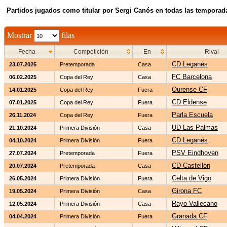
Partidos jugados como titular por Sergi Canós en todas las temporad
Mostrar
filas
Fecha
Competición
En
Rival
CD Leganés
23.07.2025
Pretemporada
Casa
FC Barcelona
06.02.2025
Copa del Rey
Casa
Ourense CF
14.01.2025
Copa del Rey
Fuera
CD Eldense
07.01.2025
Copa del Rey
Fuera
Parla Escuela
26.11.2024
Copa del Rey
Fuera
UD Las Palmas
21.10.2024
Primera División
Casa
CD Leganés
04.10.2024
Primera División
Fuera
PSV Eindhoven
27.07.2024
Pretemporada
Fuera
CD Castellón
20.07.2024
Pretemporada
Casa
Celta de Vigo
26.05.2024
Primera División
Fuera
Girona FC
19.05.2024
Primera División
Casa
Rayo Vallecano
12.05.2024
Primera División
Casa
Granada CF
04.04.2024
Primera División
Fuera