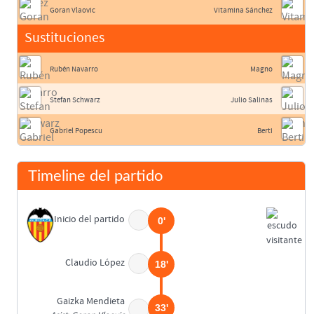
Goran Vlaovic
Vitamina Sánchez
Sustituciones
Rubén Navarro
Magno
Stefan Schwarz
Julio Salinas
Gabriel Popescu
Berti
Timeline del partido
Inicio del partido
0'
Claudio López
18'
Gaizka Mendieta
33'