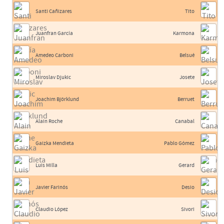
Santi Cañizares
Tito
Juanfran García
Karmona
Amedeo Carboni
Belsué
Miroslav Djukic
Josete
Joachim Björklund
Berruet
Alain Roche
Canabal
Gaizka Mendieta
Pablo Gómez
Luis Milla
Gerard
Javier Farinós
Desio
Claudio López
Sivori