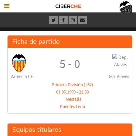
Ficha de partido
5 - 0
Valencia CF
Dep. Alavés
Primera División (J32)
01.05.1999 - 21:30
Mestalla
Puentes Leira
Equipos titulares