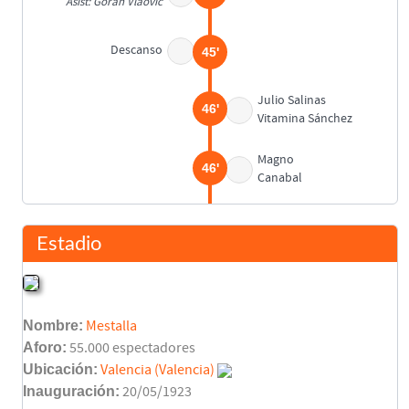
Asist: Goran Vlaovic
Descanso
45'
Julio Salinas
46'
Vitamina Sánchez
Magno
46'
Canabal
Claudio López
55'
Asist: Gaizka Mendieta
Estadio
Claudio López
70'
Asist: Alain Roche
Nombre:
Mestalla
Rubén Navarro
Aforo:
55.000 espectadores
70'
Goran Vlaovic
Ubicación:
Valencia (Valencia)
Inauguración:
20/05/1923
Berti
75'