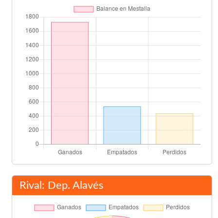
Gerard
Stefan Schwarz
77'
Javier Farinós
Magno
80'
Gaizka Mendieta
81'
Gabriel Popescu
85'
Alain Roche
Final del partido
90'
Rival: Dep. Alavés